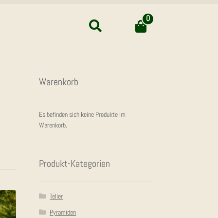
0
Suchen
Waren­korb
Es befinden sich keine Produkte im
Warenkorb.
Pro­dukt-Kate­go­rien
Teller
Pyramiden