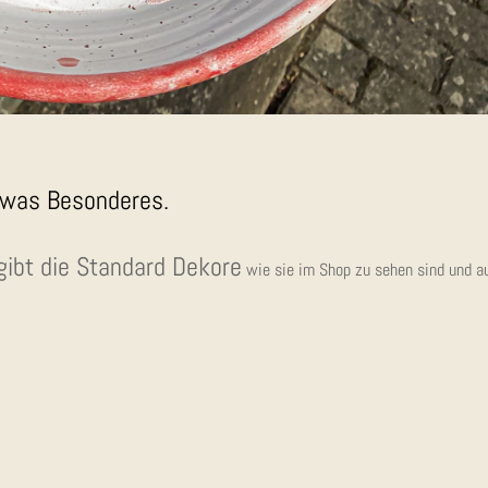
twas Beson­de­res.
ibt die Stan­dard Deko­re
wie sie im Shop zu sehen sind und a