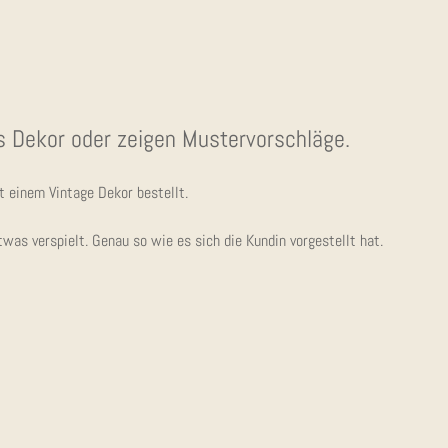
 Dekor oder zei­gen Mustervorschläge.
it einem Vin­ta­ge Dekor bestellt.
s ver­spielt. Genau so wie es sich die Kun­din vor­ge­stellt hat.