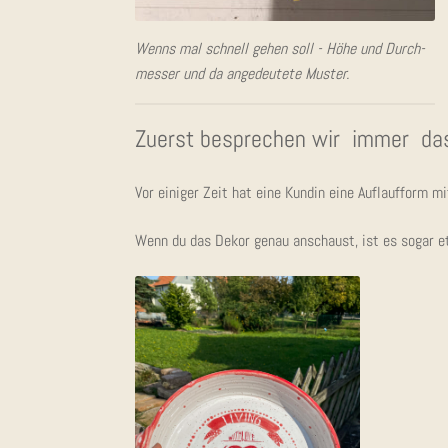
Wenns mal schnell gehen soll - Höhe und Durch­
mes­ser und da ange­deu­te­te Muster.
Zuerst bespre­chen wir immer das
Vor eini­ger Zeit hat eine Kun­din eine Auf­lauf­form m
Wenn du das Dekor genau anschaust, ist es sogar etwa