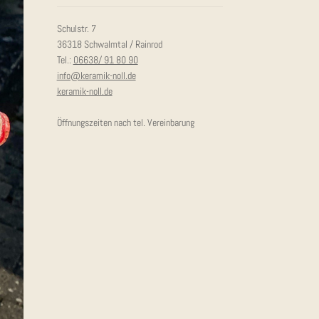
Schulstr. 7
36318 Schwalmtal / Rainrod
Tel.:
06638/ 91 80 90
info@keramik-noll.de
keramik-noll.de
Öffnungszeiten nach tel. Vereinbarung