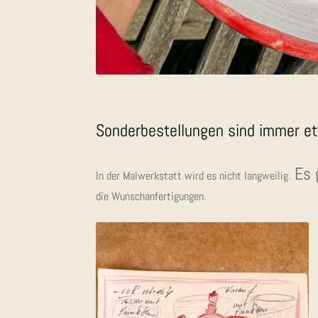
Son­der­be­stel­lun­gen sind immer e
Es g
In der Mal­werk­statt wird es nicht lang­wei­lig.
die Wunschanfertigungen.