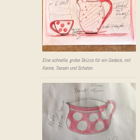
Eine schnel­le, gro­be Skiz­ze für ein Gedeck, mit
Kan­ne, Tas­sen und Schalen.