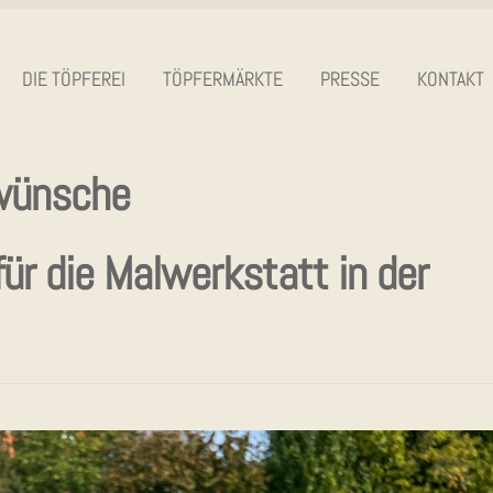
DIE TÖP­FE­REI
TÖP­FER­MÄRK­TE
PRES­SE
KON­TAKT
wünsche
 für die Mal­werk­statt in der