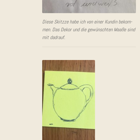
Die­se Skitz­ze habe ich von einer Kun­din bekom­
men. Das Dekor und die gewünsch­ten Maa­ße sind
mit dadrauf.