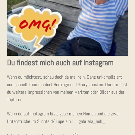
Du fin­dest mich auch auf Instagram
Wenn du möch­test, schau doch da mal rein. Ganz unkom­pli­ziert
und schnell kann ich dort Bei­trä­ge und Sto­rys pos­ten. Dort fin­dest
du wei­te­re Impres­sio­nen von mei­nen Märk­ten oder Bil­der aus der
Töpferei.
Wenn du auf Insta­gram bist, gebe mei­nen Namen und die zwei
Unter­stri­che im Suchfeld/ Lupe ein.: gabriela_noll_