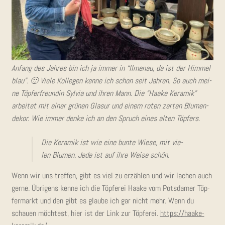
Anfang des Jah­res bin ich ja immer in “Ilmen­au, da ist der Him­mel
blau”. 🙂 Vie­le Kol­le­gen ken­ne ich schon seit Jah­ren. So auch mei­
ne Töp­fer­freun­din Syl­via und ihren Mann. Die “Haa­ke Kera­mik”
arbei­tet mit einer grü­nen Gla­sur und einem roten zar­ten Blu­men­
de­kor. Wie immer den­ke ich an den Spruch eines alten Töpfers.
Die Kera­mik ist wie eine bun­te Wie­se, mit vie­
len Blu­men. Jede ist auf ihre Wei­se schön.
Wenn wir uns tref­fen, gibt es viel zu erzäh­len und wir lachen auch
ger­ne. Übri­gens ken­ne ich die Töp­fe­rei Haa­ke vom Pots­da­mer Töp­
fer­markt und den gibt es glau­be ich gar nicht mehr. Wenn du
schau­en möch­test, hier ist der Link zur Töp­fe­rei.
https://haake-