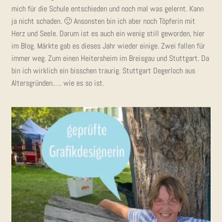
mich für die Schu­le ent­schie­den und noch mal was gelernt. Kann
ja nicht scha­den. 🙂 Ansons­ten bin ich aber noch Töp­fe­rin mit
Herz und See­le. Dar­um ist es auch ein wenig still gewor­den, hier
im Blog. Märk­te gab es die­ses Jahr wie­der eini­ge. Zwei fal­len für
immer weg. Zum einen Hei­ters­heim im Breis­gau und Stutt­gart. Da
bin ich wirk­lich ein biss­chen trau­rig. Stutt­gart Deger­loch aus
Alters­grün­den.…. wie es so ist.