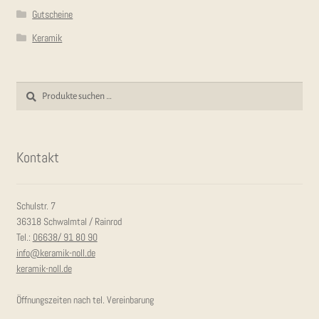
Gutscheine
Keramik
Suchen
Suchen
nach:
Kon­takt
Schulstr. 7
36318 Schwalmtal / Rainrod
Tel.:
06638/ 91 80 90
info@keramik-noll.de
keramik-noll.de
Öffnungszeiten nach tel. Vereinbarung