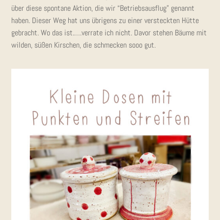
über die­se spon­ta­ne Akti­on, die wir “Betriebs­aus­flug” genannt
haben. Die­ser Weg hat uns übri­gens zu einer ver­steck­ten Hüt­te
gebracht. Wo das ist.….verrate ich nicht. Davor ste­hen Bäu­me mit
wil­den, süßen Kir­schen, die schme­cken sooo gut.