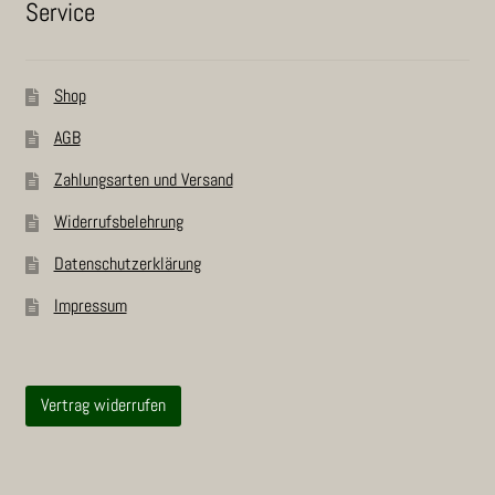
Ser­vice
Shop
AGB
Zah­lungs­ar­ten und Versand
Wider­rufs­be­leh­rung
Daten­schutz­er­klä­rung
Impres­sum
Vertrag widerrufen