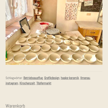
Schlagwörter:
Betriebsausflug
,
Grafikdesign
,
haake-keramik
,
Ilmenau
,
instagram
,
Kirschenzeit
,
Töpfermarkt
Waren­korb