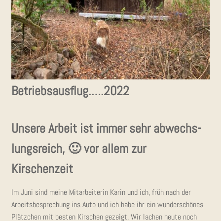
Betriebsausflug.….2022
Unse­re Arbeit ist immer sehr abwechs­
lungs­reich, 🙂 vor allem zur
Kirschenzeit
Im Juni sind mei­ne Mit­ar­bei­te­rin Karin und ich, früh nach der
Arbeits­be­spre­chung ins Auto und ich habe ihr ein wun­der­schö­nes
Plätz­chen mit bes­ten Kir­schen gezeigt. Wir lachen heu­te noch