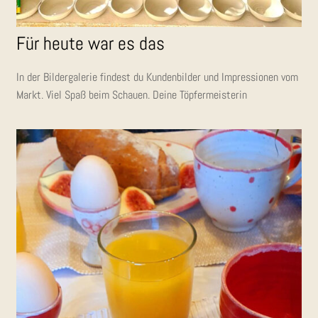
Für heu­te war es das
In der Bil­der­ga­le­rie fin­dest du Kun­den­bil­der und Impres­sio­nen vom
Markt. Viel Spaß beim Schau­en. Dei­ne Töpfermeisterin