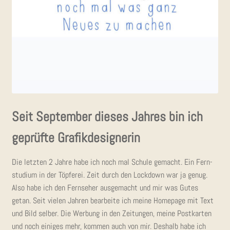
Seit Sep­tem­ber die­ses Jah­res bin ich
geprüf­te Grafikdesignerin
Die letz­ten 2 Jah­re habe ich noch mal Schu­le gemacht. Ein Fern­
stu­di­um in der Töp­fe­rei. Zeit durch den Lock­down war ja genug.
Also habe ich den Fern­se­her aus­ge­macht und mir was Gutes
getan. Seit vie­len Jah­ren bear­bei­te ich mei­ne Home­page mit Text
und Bild sel­ber. Die Wer­bung in den Zei­tun­gen, mei­ne Post­kar­ten
und noch eini­ges mehr, kom­men auch von mir. Des­halb habe ich