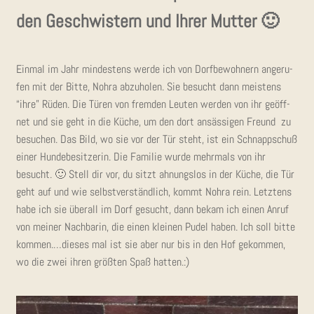
den Geschwis­tern und Ihrer Mutter 🙂
Ein­mal im Jahr min­des­tens wer­de ich von Dorf­be­woh­nern ange­ru­
fen mit der Bit­te, Nohra abzu­ho­len. Sie besucht dann meis­tens
“ihre” Rüden. Die Türen von frem­den Leu­ten wer­den von ihr geöff­
net und sie geht in die Küche, um den dort ansäs­si­gen Freund zu
besu­chen. Das Bild, wo sie vor der Tür steht, ist ein Schnapp­schuß
einer Hun­de­be­sit­ze­rin. Die Fami­lie wur­de mehr­mals von ihr
besucht. 🙂 Stell dir vor, du sitzt ahnungs­los in der Küche, die Tür
geht auf und wie selbst­ver­ständ­lich, kommt Nohra rein. Letz­tens
habe ich sie über­all im Dorf gesucht, dann bekam ich einen Anruf
von mei­ner Nach­ba­rin, die einen klei­nen Pudel haben. Ich soll bit­te
kommen.…dieses mal ist sie aber nur bis in den Hof gekom­men,
wo die zwei ihren größ­ten Spaß hatten.:)