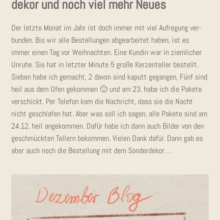
de­kor und noch viel mehr Neues
Der letz­te Monat im Jahr ist doch immer mit viel Auf­re­gung ver­
bun­den. Bis wir alle Bestel­lun­gen abge­ar­bei­tet haben, ist es
immer einen Tag vor Weih­nach­ten. Eine Kun­din war in ziem­li­cher
Unru­he. Sie hat in letz­ter Minu­te 5 gro­ße Ker­zen­tel­ler bestellt.
Sie­ben habe ich gemacht, 2 davon sind kaputt gegan­gen, Fünf sind
heil aus dem Ofen gekom­men 🙂 und am 23. habe ich die Pake­te
ver­schickt. Per Tele­fon kam die Nach­richt, dass sie die Nacht
nicht geschla­fen hat. Aber was soll ich sagen, alle Pake­te sind am
24.12. heil ange­kom­men. Dafür habe ich dann auch Bil­der von den
geschmück­ten Tel­lern bekom­men. Vie­len Dank dafür. Dann gab es
aber auch noch die Bestel­lung mit dem Sonderdekor….