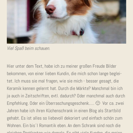
Viel Spaß beim schauen.
Hier unter dem Text, habe ich zu mei­ner gro­ßen Freu­de Bil­der
bekom­men, von einer lie­ben Kun­din, die mich schon lan­ge beglei­
tet. Ich muss sie mal fra­gen, wie sie mich - bes­ser gesagt, die
Kera­mik ken­nen gelernt hat. Durch die Märk­te? Manch­mal bin ich
ja auch in Zeit­schrif­ten, evtl. dadurch? Oder manch­mal auch durch
Emp­feh­lung. Oder ein Über­ra­schungs­ge­schenk.…. 🙂 Vor ca. zwei
Jah­ren habe ich ihren Küchen­schrank in einen Blog als Start­bild
gehabt. Es ist alles so lie­be­voll deko­riert und ein­fach schön zum
Woh­nen. Ein bis´l Roman­tik eben. An dem Schrank sind noch die