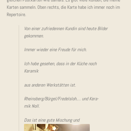
glei­chen Post­kar­ten wie damals. Es gibt vie­le Kun­den, die mei­ne
Kar­ten sam­meln. Oben rechts, die Kar­te habe ich immer noch im
Repertoire.
Von einer zufrie­den­nen Kun­din sind heu­te Bil­der
gekommen.
Immer wie­der eine Freu­de für mich.
Ich habe gese­hen, dass in der Küche noch
Keramik
aus ande­ren Werk­stät­ten ist.
Rheinsberg/Bürgel/Fredelsloh.… und Kera­
mik Noll.
Das ist eine gute Mischung und