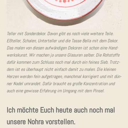
Tel­ler mit Son­der­de­kor. Davon gibt es noch vie­le wei­te­re Tei­le.
Eßtel­ler, Scha­len, Unter­tel­ler und die Tas­se Bel­la mit dem Dekor.
Das malen von die­sen auf­wän­di­gen Deko­ren ist schon eine Hand­
werks­kunst. Wir machen ja unse­re Gla­su­ren sel­ber. Die Roh­stof­fe
dafür kom­men zum Schluss noch mal durch ein fei­nes Sieb. Trotz­
dem ist es über­haupt nicht ein­fach damit zu malen. Die klei­nen
Her­zen wer­den fein auf­ge­tra­gen, manch­mal kor­ri­giert und mit dün­
ner Nadel umran­det. Dafür braucht es gro­ße Kon­zen­tra­ti­on und
auch eine gewis­se Erfah­rung im Umgang mit dem Pinsel.
Ich möch­te Euch heu­te auch noch mal
unse­re Nohra vorstellen.