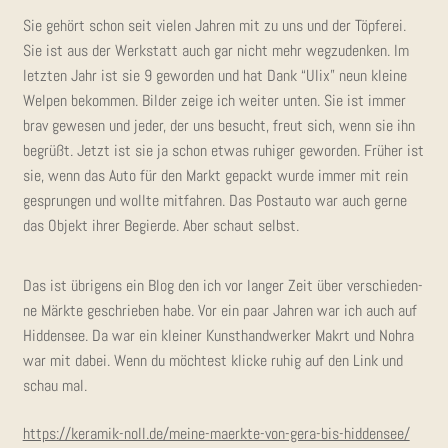
Sie gehört schon seit vie­len Jah­ren mit zu uns und der Töp­fe­rei.
Sie ist aus der Werk­statt auch gar nicht mehr weg­zu­den­ken. Im
letz­ten Jahr ist sie 9 gewor­den und hat Dank “Ulix” neun klei­ne
Wel­pen bekom­men. Bil­der zei­ge ich wei­ter unten. Sie ist immer
brav gewe­sen und jeder, der uns besucht, freut sich, wenn sie ihn
begrüßt. Jetzt ist sie ja schon etwas ruhi­ger gewor­den. Frü­her ist
sie, wenn das Auto für den Markt gepackt wur­de immer mit rein
gesprun­gen und woll­te mit­fah­ren. Das Post­au­to war auch ger­ne
das Objekt ihrer Begier­de. Aber schaut selbst.
Das ist übri­gens ein Blog den ich vor lan­ger Zeit über ver­schie­den­
ne Märk­te geschrie­ben habe. Vor ein paar Jah­ren war ich auch auf
Hid­den­see. Da war ein klei­ner Kunst­hand­wer­ker Makrt und Nohra
war mit dabei. Wenn du möch­test kli­cke ruhig auf den Link und
schau mal.
https://keramik-noll.de/meine-maerkte-von-gera-bis-hiddensee/