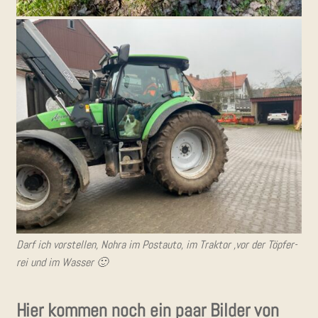
Darf ich vor­stel­len, Nohra im Post­au­to, im Trak­tor ‚vor der Töp­fer­
rei und im Wasser 🙂
Hier kom­men noch ein paar Bil­der von