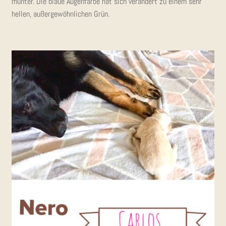
mun­ter. Die blaue Augen­far­be hat sich ver­än­dert zu einem sehr
hel­len, außer­ge­wöhn­li­chen Grün.