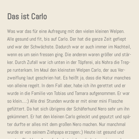
Das ist Carlo
Was war das für eine Auf­re­gung mit den vie­len klei­nen Wel­pen.
Alle gesund und fit, bis auf Car­lo. Der hat die gan­ze Zeit gefiept
und war der Schwächs­te. Dadurch war er auch immer im Nach­teil,
wenn es um sein fres­sen ging. Die ande­ren waren grö­ßer und stär­
ker. Durch Zufall war ich unten in der Töp­fe­rei, als Nohra die Trep­
pe run­ter­kam. Im Maul den kleins­ten Wel­pen Car­lo, der aus Ver­
zweif­lung laut geschrien hat. Es heißt ja, dass die Natur man­ches
von allei­ne regelt. In dem Fall aber, habe ich ihn geret­tet und er
wur­de in die Fami­lie von Tobi­as und Tama­ra auf­ge­nom­men. Er war
so klein.…:) Alle drei Stun­den wur­de er mit einer mini Fla­sche
gefüt­tert. Da hat sich übri­gens der Schä­fer­hund Nero sehr um ihn
geküm­mert. Er hat den klei­nen Car­lo geleckt und geputzt und spä­
ter durf­te er alles mit dem gro­ßen Nero machen. Nur manch­mal
wur­de er von sei­nem Zieh­pa­pa erzo­gen.:) Heu­te ist gesund und