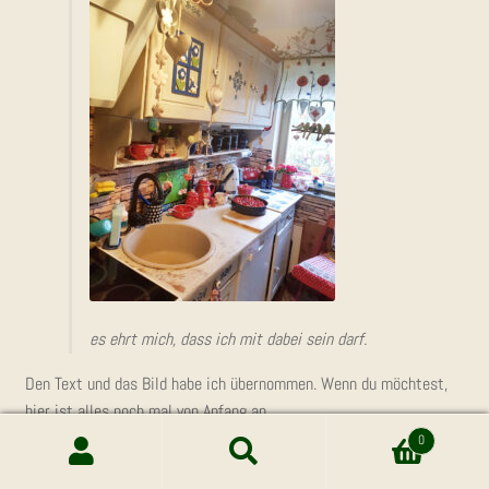
es ehrt mich, dass ich mit dabei sein darf.
Den Text und das Bild habe ich über­nom­men. Wenn du möch­test,
hier ist alles noch mal von Anfang an.
0
https://keramik-noll.de/kundenbilder-sind-immer-heiss-begehrt/
Suchen
Suchen