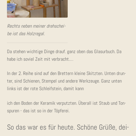
Rechts neben mei­ner dreh­schei­
be ist das Holzregal.
Da ste­hen wich­ti­ge Din­ge drauf. ganz oben das Gla­sur­buch. Da
habe ich soviel Zeit mit verbracht.…
In der 2. Rei­he sind auf den Bret­tern klei­ne Skitz­ten. Unten drun­
ter, sind Schie­nen, Stem­pel und ande­re Werk­zeu­ge. Ganz unten
links ist der rote Schleif­stein, damit kann
ich den Boden der Kera­mik ver­putz­ten. Über­all ist Staub und Ton­
spu­ren - das ist so in der Töpferei.
So das war es für heu­te. Schö­ne Grü­ße, dei­