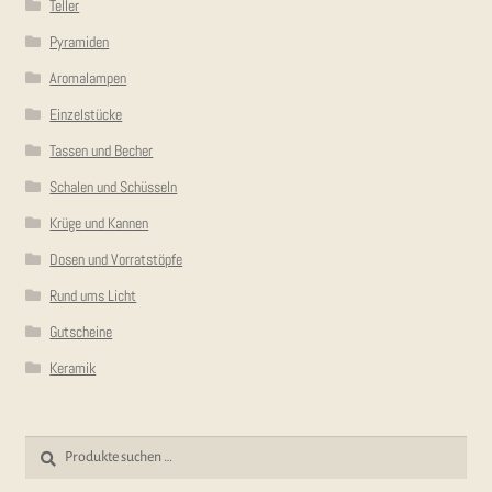
Teller
Pyramiden
Aromalampen
Einzelstücke
Tassen und Becher
Schalen und Schüsseln
Krüge und Kannen
Dosen und Vorratstöpfe
Rund ums Licht
Gutscheine
Keramik
Suchen
Suchen
nach: