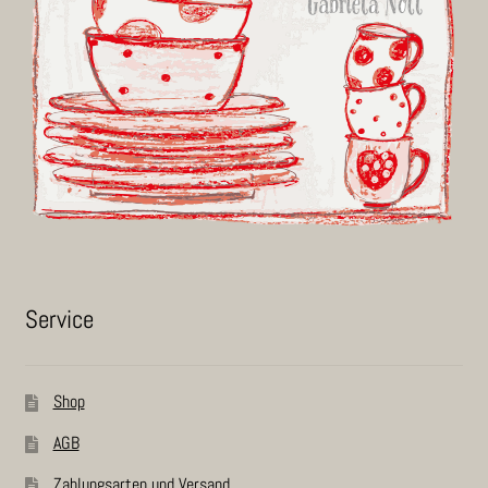
Ser­vice
Shop
AGB
Zah­lungs­ar­ten und Versand