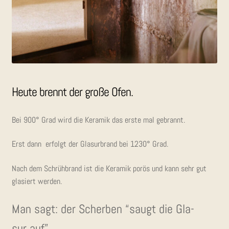
Heu­te brennt der gro­ße Ofen.
Bei 900° Grad wird die Kera­mik das ers­te mal gebrannt.
Erst dann erfolgt der Gla­sur­brand bei 1230° Grad.
Nach dem Schrüh­brand ist die Kera­mik porös und kann sehr gut
gla­siert werden.
Man sagt: der Scher­ben “saugt die Gla­
sur auf”.