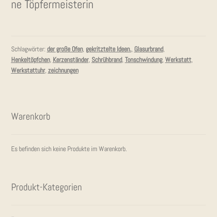
ne Töpfermeisterin
Schlagwörter:
der große Ofen
,
gekritztelte Ideen.
,
Glasurbrand
,
Henkeltöpfchen
,
Kerzenständer
,
Schrühbrand
,
Tonschwindung
,
Werkstatt
,
Werkstattuhr
,
zeichnungen
Waren­korb
Es befinden sich keine Produkte im Warenkorb.
Pro­dukt-Kate­go­rien