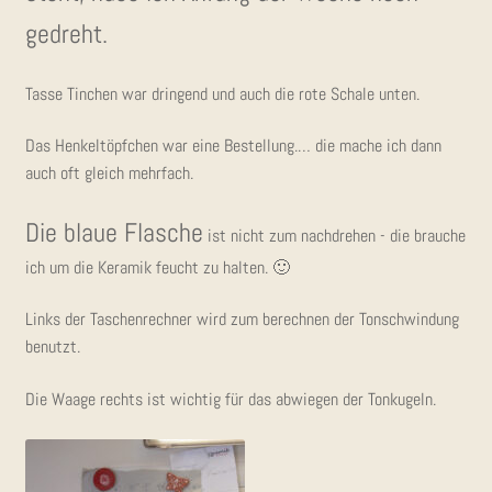
gedreht.
Tas­se Tin­chen war drin­gend und auch die rote Scha­le unten.
Das Hen­kel­töpf­chen war eine Bestel­lung.… die mache ich dann
auch oft gleich mehrfach.
Die blaue Fla­sche
ist nicht zum nach­dre­hen - die brau­che
ich um die Kera­mik feucht zu halten. 🙂
Links der Taschen­rech­ner wird zum berech­nen der Ton­schwin­dung
benutzt.
Die Waa­ge rechts ist wich­tig für das abwie­gen der Tonkugeln.