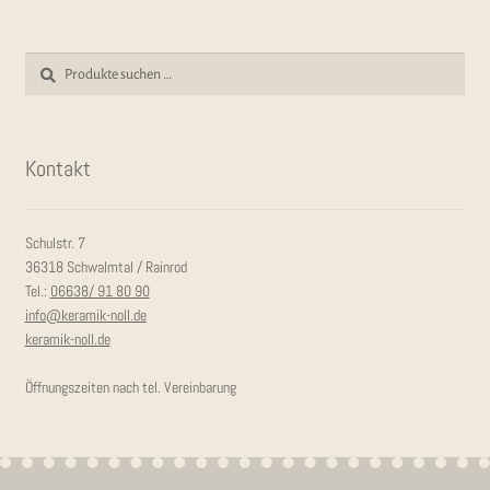
Suchen
Suchen
nach:
Kon­takt
Schulstr. 7
36318 Schwalmtal / Rainrod
Tel.:
06638/ 91 80 90
info@keramik-noll.de
keramik-noll.de
Öffnungszeiten nach tel. Vereinbarung