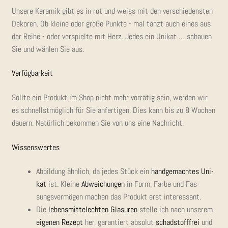
Unse­re Kera­mik gibt es in rot und weiss mit den ver­schie­dens­ten
Deko­ren. Ob klei­ne oder gro­ße Punk­te - mal tanzt auch eines aus
der Rei­he - oder ver­spiel­te mit Herz. Jedes ein Uni­kat … schau­en
Sie und wäh­len Sie aus.
Ver­füg­bar­keit
Soll­te ein Pro­dukt im Shop nicht mehr vor­rä­tig sein, wer­den wir
es schnellst­mög­lich für Sie anfer­ti­gen. Dies kann bis zu 8 Wochen
dau­ern. Natür­lich bekom­men Sie von uns eine Nachricht.
Wis­sens­wer­tes
Abbil­dung ähn­lich, da jedes Stück ein
hand­ge­mach­tes Uni­
kat
ist. Klei­ne
Abwei­chun­gen
in Form, Far­be und Fas­
sungs­ver­mö­gen machen das Pro­dukt erst interessant.
Die
lebens­mit­tel­ech­ten Gla­su­ren
stel­le ich nach unse­rem
eige­nen Rezept
her, garan­tiert abso­lut
schad­stoff­frei
und