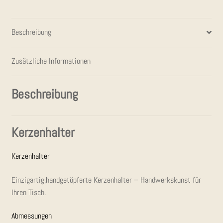
Beschreibung
Zusätzliche Informationen
Beschreibung
Ker­zen­hal­ter
Ker­zen­hal­ter
Einzigartig,handgetöpferte Ker­zen­hal­ter – Hand­werks­kunst für
Ihren Tisch.
Abmes­sun­gen