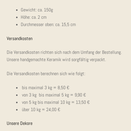
Gewicht: ca. 150g
Höhe: ca. 2 cm
Durch­mes­ser oben: ca. 15,5 cm
Ver­sand­kos­ten
Die Ver­sand­kos­ten rich­ten sich nach dem Umfang der Bestel­lung.
Unse­re hand­ge­mach­te Kera­mik wird sorg­fäl­tig verpackt.
Die Ver­sand­kos­ten berech­nen sich wie folgt:
bis maxi­mal 3 kg = 8,50 €
von 3 kg bis maxi­mal 5 kg = 9,90 €
von 5 kg bis maxi­mal 10 kg = 13,50 €
über 10 kg = 24,00 €
Unse­re Dekore