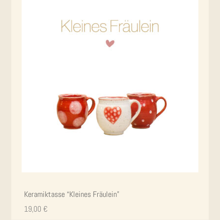
Kera­mik­tas­se “Klei­nes Fräulein”
19,00
€