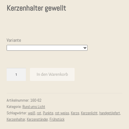
Kerzenhalter gewellt
Variante
Kerzenhalter
In den Warenkorb
Menge
Artikelnummer:
160-62
Kategorie:
Rund ums Licht
Schlagwörter:
weiß
,
rot
,
Punkte
,
rot-weiss
,
Kerze
,
Kerzenlicht
,
handgetöpfert
,
Kerzenhalter
,
Kerzenständer
,
Frühstück