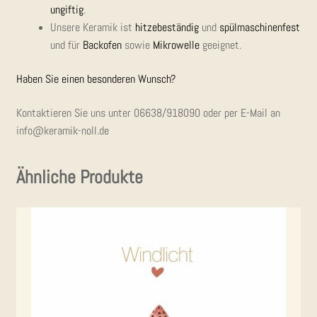
ungif­tig
.
Unse­re Kera­mik ist
hit­ze­be­stän­dig
und
spül­ma­schi­nen­fest
und für
Back­ofen
sowie
Mikro­wel­le
geeignet.
Haben Sie einen beson­de­ren Wunsch?
Kon­tak­tie­ren Sie uns unter
06638/918090
oder per E-Mail an
info@keramik-noll.de
Ähnliche Produkte