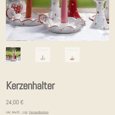
KON­TAKT
Ker­zen­hal­ter
24,00
€
inkl. MwSt., zzgl.
Versandkosten