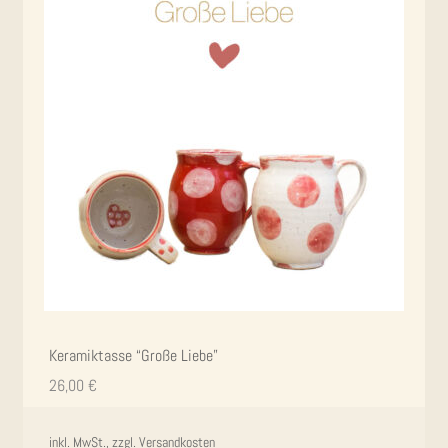
Kera­mik­tas­se “Gro­ße Liebe”
26,00
€
inkl. MwSt., zzgl.
Versandkosten