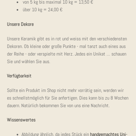
von 5 kg bis maxi­mal 10 kg = 13,50 €
über 10 kg = 24,00 €
Unse­re Dekore
Unse­re Kera­mik gibt es in rot und weiss mit den ver­schie­dens­ten
Deko­ren. Ob klei­ne oder gro­ße Punk­te - mal tanzt auch eines aus
der Rei­he - oder ver­spiel­te mit Herz. Jedes ein Uni­kat … schau­en
Sie und wäh­len Sie aus.
Ver­füg­bar­keit
Soll­te ein Pro­dukt im Shop nicht mehr vor­rä­tig sein, wer­den wir
es schnellst­mög­lich für Sie anfer­ti­gen. Dies kann bis zu 8 Wochen
dau­ern. Natür­lich bekom­men Sie von uns eine Nachricht.
Wis­sens­wer­tes
Abbil­dung ähn­lich, da jedes Stück ein
hand­ge­mach­tes Uni­