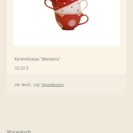
Kera­mik­tas­se “Mama­mia”
26,00
€
inkl. MwSt., zzgl.
Versandkosten
Waren­korb