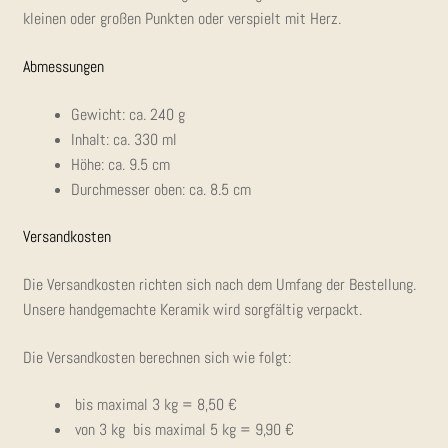
klei­nen oder gro­ßen Punk­ten oder ver­spielt mit Herz.
Abmes­sun­gen
Gewicht: ca. 240 g
Inhalt: ca. 330 ml
Höhe: ca. 9.5 cm
Durch­mes­ser oben: ca. 8.5 cm
Ver­sand­kos­ten
Die Ver­sand­kos­ten rich­ten sich nach dem Umfang der Bestel­lung.
Unse­re hand­ge­mach­te Kera­mik wird sorg­fäl­tig verpackt.
Die Ver­sand­kos­ten berech­nen sich wie folgt:
bis maxi­mal 3 kg = 8,50 €
von 3 kg bis maxi­mal 5 kg = 9,90 €