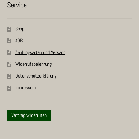
Ser­vice
Shop
AGB
Zah­lungs­ar­ten und Versand
Wider­rufs­be­leh­rung
Daten­schutz­er­klä­rung
Impres­sum
Vertrag widerrufen