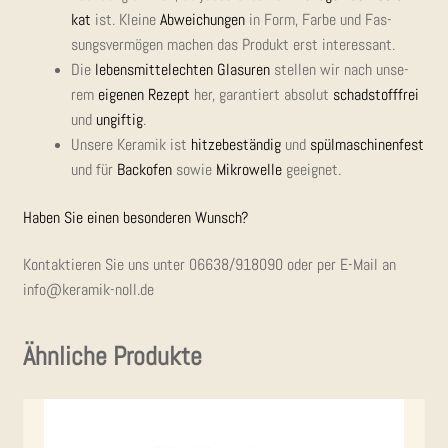
kat
ist. Klei­ne
Abwei­chun­gen
in Form, Far­be und Fas­
sungs­ver­mö­gen machen das Pro­dukt erst interessant.
Die
lebens­mit­tel­ech­ten Gla­su­ren
stel­len wir nach unse­
rem
eige­nen Rezept
her, garan­tiert abso­lut
schad­stoff­frei
und
ungif­tig
.
Unse­re Kera­mik ist
hit­ze­be­stän­dig
und
spül­ma­schi­nen­fest
und für
Back­ofen
sowie
Mikro­wel­le
geeignet.
Haben Sie einen beson­de­ren Wunsch?
Kon­tak­tie­ren Sie uns unter
06638/918090
oder per E-Mail an
info@keramik-noll.de
Ähnliche Produkte