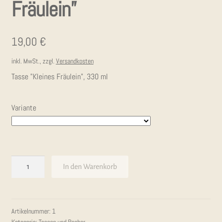
Fräulein”
19,00
€
inkl. MwSt., zzgl.
Versandkosten
Tasse "Kleines Fräulein", 330 ml
Variante
Keramiktasse
In den Warenkorb
"Kleines
Fräulein"
Menge
Artikelnummer:
1