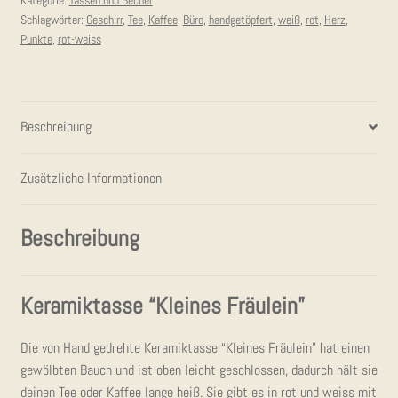
Kategorie:
Tassen und Becher
Schlagwörter:
Geschirr
,
Tee
,
Kaffee
,
Büro
,
handgetöpfert
,
weiß
,
rot
,
Herz
,
Punkte
,
rot-weiss
Beschreibung
Zusätzliche Informationen
Beschreibung
Kera­mik­tas­se “Klei­nes Fräulein”
Die von Hand gedreh­te Kera­mik­tas­se “Klei­nes Fräu­lein” hat einen
gewölb­ten Bauch und ist oben leicht geschlos­sen, dadurch hält sie
dei­nen Tee oder Kaf­fee lan­ge heiß. Sie gibt es in rot und weiss mit