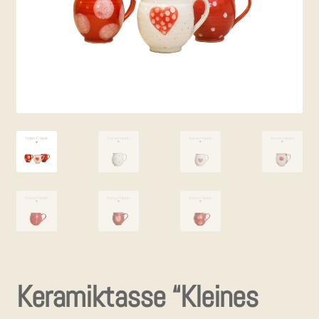
KON­TAKT
Kera­mik­tas­se “Klei­nes