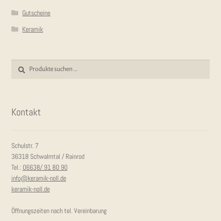
Gutscheine
Keramik
Suchen
Suchen
nach:
Kon­takt
Schulstr. 7
36318 Schwalmtal / Rainrod
Tel.:
06638/ 91 80 90
info@keramik-noll.de
keramik-noll.de
Öffnungszeiten nach tel. Vereinbarung