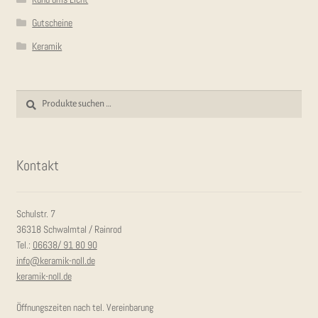
Gutscheine
Keramik
Suchen
Suchen
nach:
Kon­takt
Schulstr. 7
36318 Schwalmtal / Rainrod
Tel.:
06638/ 91 80 90
info@keramik-noll.de
keramik-noll.de
Öffnungszeiten nach tel. Vereinbarung