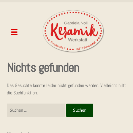
Zur
Zum
Navigation
Inhalt
springen
springen
Menü
Unterme
SHOP
Nichts gefunden
öffnen
BLOG
Das Gesuchte konnte leider nicht gefunden werden. Vielleicht hilft
DIE TÖP­FE­REI
die Suchfunktion.
TÖP­FER­MÄRK­TE
Suchen
nach:
PRES­SE