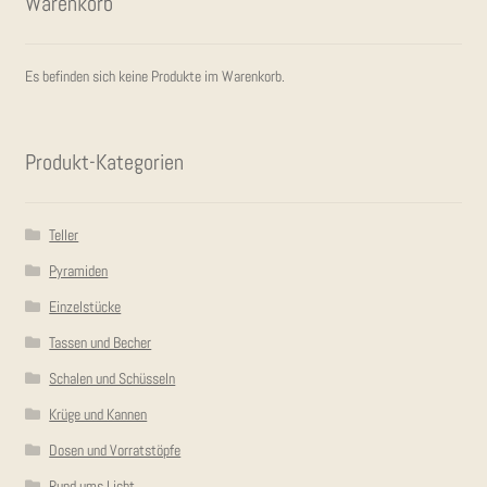
Waren­korb
KON­TAKT
Es befinden sich keine Produkte im Warenkorb.
Pro­dukt-Kate­go­rien
Teller
Pyramiden
Einzelstücke
Tassen und Becher
Schalen und Schüsseln
Krüge und Kannen
Dosen und Vorratstöpfe
Rund ums Licht