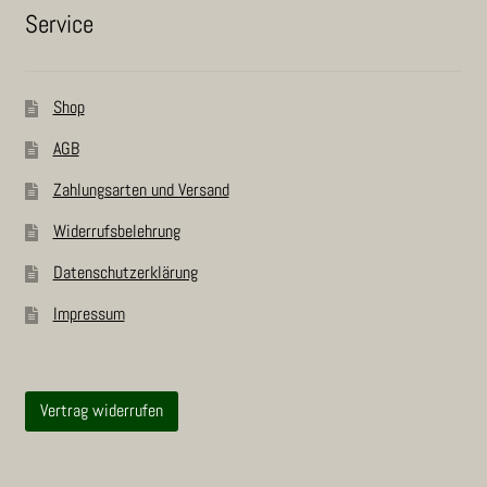
Ser­vice
Shop
AGB
Zah­lungs­ar­ten und Versand
Wider­rufs­be­leh­rung
Daten­schutz­er­klä­rung
Impres­sum
Vertrag widerrufen