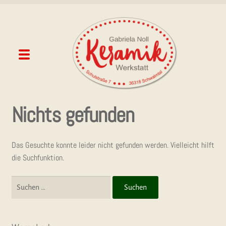
Zur
Zum
Navigation
Inhalt
springen
springen
Menü
Unterme
SHOP
Nichts gefunden
öffnen
BLOG
Das Gesuchte konnte leider nicht gefunden werden. Vielleicht hilft
DIE TÖP­FE­REI
die Suchfunktion.
TÖP­FER­MÄRK­TE
Suchen
nach:
PRES­SE