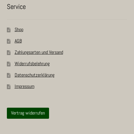
Ser­vice
Shop
AGB
Zah­lungs­ar­ten und Versand
Wider­rufs­be­leh­rung
Daten­schutz­er­klä­rung
Impres­sum
Vertrag widerrufen