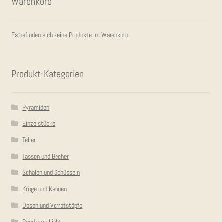
Waren­korb
KON­TAKT
Es befinden sich keine Produkte im Warenkorb.
Pro­dukt-Kate­go­rien
Pyramiden
Einzelstücke
Teller
Tassen und Becher
Schalen und Schüsseln
Krüge und Kannen
Dosen und Vorratstöpfe
Rund ums Licht