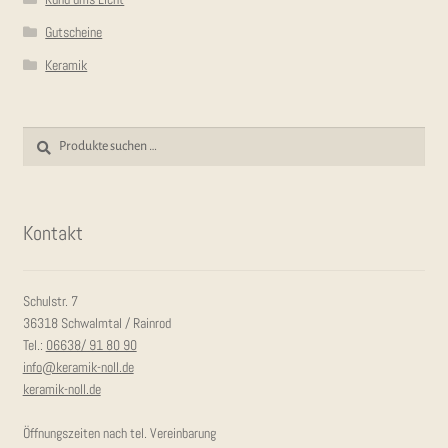
Gutscheine
Keramik
Suchen
Suchen
nach:
Kon­takt
Schulstr. 7
36318 Schwalmtal / Rainrod
Tel.:
06638/ 91 80 90
info@keramik-noll.de
keramik-noll.de
Öffnungszeiten nach tel. Vereinbarung