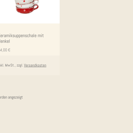
era­mik­sup­pen­scha­le mit
enkel
4,00
€
nkl. MwSt., zzgl.
Versandkosten
Nach
erden angezeigt
Aktualität
sortiert