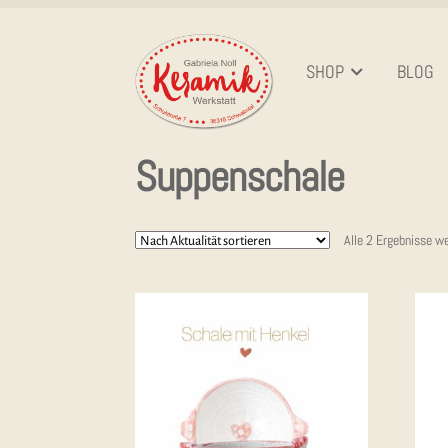
Zur
Zum
Navigation
Inhalt
SHOP
BLOG
springen
springen
Suppenschale
Alle 2 Ergebnisse w