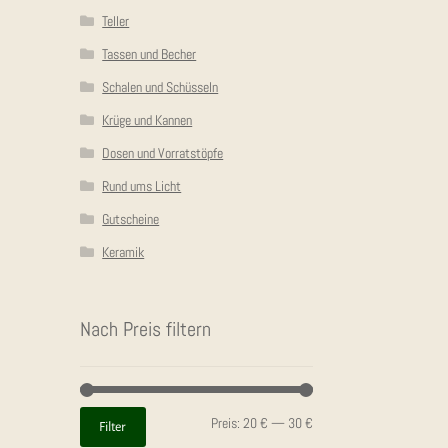
Teller
Tassen und Becher
Schalen und Schüsseln
Krüge und Kannen
Dosen und Vorratstöpfe
Rund ums Licht
Gutscheine
Keramik
Nach Preis filtern
Min.
Max.
Preis:
20 €
—
30 €
Filter