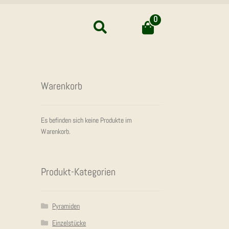
0
Suchen
Waren­korb
Es befinden sich keine Produkte im
Warenkorb.
Pro­dukt-Kate­go­rien
Pyramiden
Einzelstücke