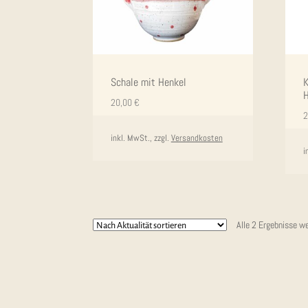
Scha­le mit Henkel
K
H
20,00
€
2
inkl. MwSt., zzgl.
Versandkosten
i
Alle 2 Ergebnisse w