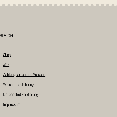
er­vice
Shop
AGB
Zah­lungs­ar­ten und Versand
Wider­rufs­be­leh­rung
Daten­schutz­er­klä­rung
Impres­sum