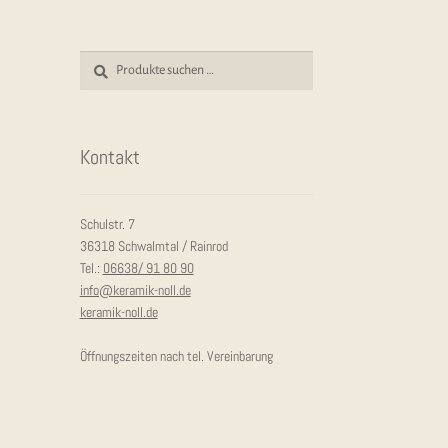
Preis
Preis
Suchen
Suchen
nach:
Kon­takt
Schulstr. 7
36318 Schwalmtal / Rainrod
Tel.:
06638/ 91 80 90
info@keramik-noll.de
keramik-noll.de
Öffnungszeiten nach tel. Vereinbarung