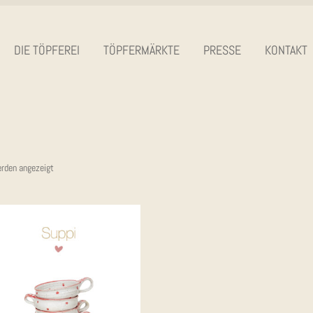
DIE TÖP­FE­REI
TÖP­FER­MÄRK­TE
PRES­SE
KON­TAKT
Nach
erden angezeigt
Aktualität
sortiert