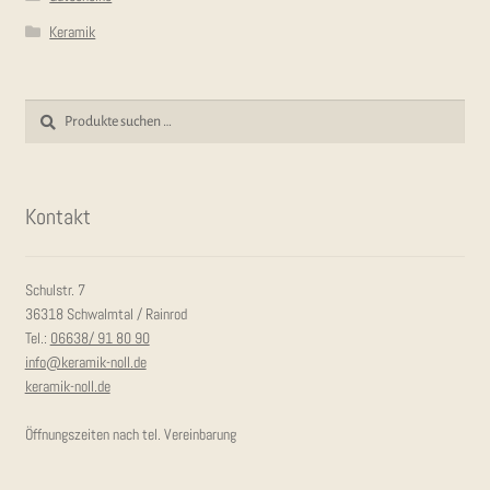
Keramik
Suchen
Suchen
nach:
Kon­takt
Schulstr. 7
36318 Schwalmtal / Rainrod
Tel.:
06638/ 91 80 90
info@keramik-noll.de
keramik-noll.de
Öffnungszeiten nach tel. Vereinbarung